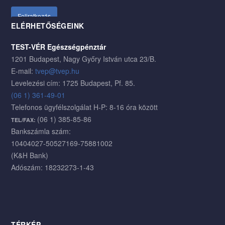
ELÉRHETŐSÉGEINK
TEST-VÉR Egészségpénztár
1201 Budapest, Nagy Győry István utca 23/B.
E-mail:
tvep@tvep.hu
Levelezési cím: 1725 Budapest, Pf. 85.
(06 1) 361-49-01
Telefonos ügyfélszolgálat H-P: 8-16 óra között
(06 1) 385-85-86
TEL/FAX:
Bankszámla szám:
10404027-50527169-75881002
(K&H Bank)
Adószám: 18232273-1-43
TÉRKÉP