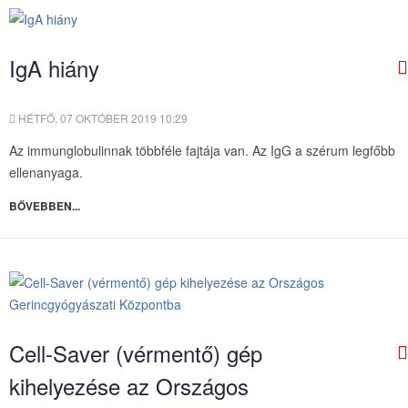
IgA hiány
HÉTFŐ, 07 OKTÓBER 2019 10:29
Az immunglobulinnak többféle fajtája van. Az IgG a szérum legfőbb
ellenanyaga.
BŐVEBBEN...
Cell-Saver (vérmentő) gép
kihelyezése az Országos