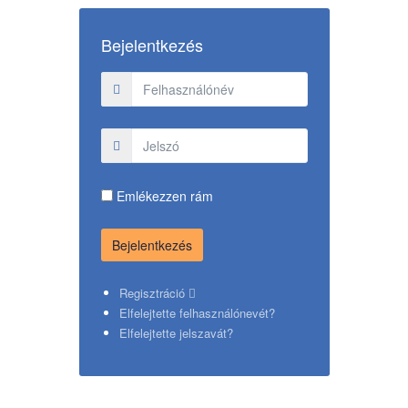
Bejelentkezés
Emlékezzen rám
Regisztráció
Elfelejtette felhasználónevét?
Elfelejtette jelszavát?