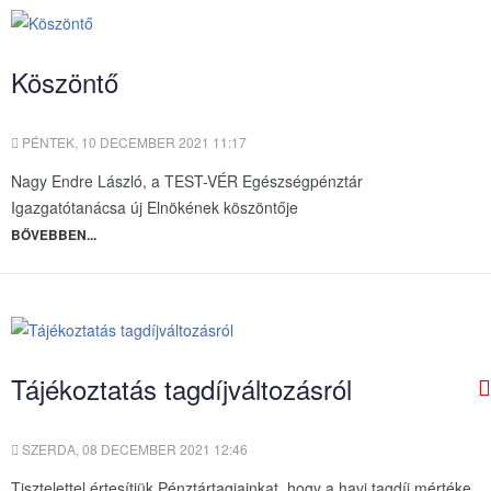
Köszöntő
PÉNTEK, 10 DECEMBER 2021 11:17
Nagy Endre László, a TEST-VÉR Egészségpénztár
Igazgatótanácsa új Elnökének köszöntője
BŐVEBBEN...
Tájékoztatás tagdíjváltozásról
SZERDA, 08 DECEMBER 2021 12:46
Tisztelettel értesítjük Pénztártagjainkat, hogy a havi tagdíj mértéke