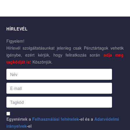
HÍRLEVÉL
Figyelem!
Hírlevél szolgáltatásunkat jelenleg csak Pénztártagok vehetik
igénybe, ezért kérjük, hogy feliratkozás során
adja meg
tagkódját is!
Köszönjük.
Egyetértek a
Felhasználási feltételek
-el és a
Adatvédelmi
irányelvek
-el