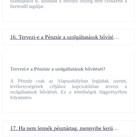
számlájukra is, azonban a befolyó összeg nem csökkenti a
fizetendő tagdíjat.
16. Tervezi-e a Pénztár a szolgáltatások bővítését?
Tervezi-e a Pénztár a szolgáltatások bővítését?
A Pénztár csak az Alapszabályban foglaltak szerint,
tevékenységének céljához kapcsolódóan tervezi a
szolgáltatások bővítését. Ez a lehetőségek függvényében
folyamatos.
17. Ha nem lennék pénztártag, mennyibe kerülne számomra egy-egy szolgáltatás, ha magán úton, nem a TEST-VÉR Egészségpénztár szolgáltatásán keresztül kellene beszereznem?