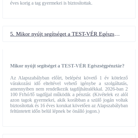
éves korig a tag gyermekei is biztosítottak.
5. Mikor nyújt segítséget a TEST-VÉR Egészségpénztár?
Mikor nyújt segítséget a TEST-VÉR Egészségpénztár?
Az Alapszabályban előírt, belépést követő 1 év kötelező
várakozási idő elteltével vehető igénybe a szolgáltatás,
amennyiben nem rendelkezik tagdíjhátralékkal. 2026-ban 2
100 Ft/hó/fő tagdíjjal működik a pénztár. (Kivételek ez alól
azon tagok gyermekei, akik korábban a szülő jogán voltak
biztosítottak és 16 éves korukat követően az Alapszabályban
feltüntetett időn belül lépnek be önálló jogon.)