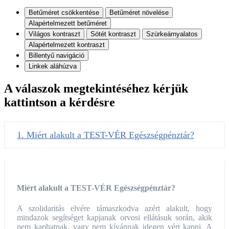
Betűméret csökkentése
Betűméret növelése
Alapértelmezett betűméret
Világos kontraszt
Sötét kontraszt
Szürkeárnyalatos
Alapértelmezett kontraszt
Billentyű navigáció
Linkek aláhúzva
A válaszok megtekintéséhez kérjük
kattintson a kérdésre
1. Miért alakult a TEST-VÉR Egészségpénztár?
Miért alakult a TEST-VÉR Egészségpénztár?
A szolidaritás elvére támaszkodva azért alakult, hogy
mindazok segítséget kapjanak orvosi ellátásuk során, akik
nem kaphatnak, vagy nem kívánnak idegen vért kapni. A