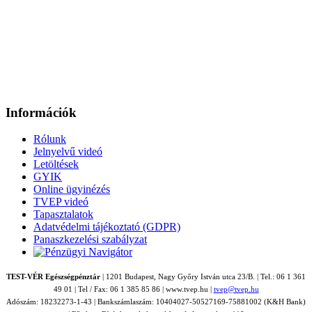
Információk
Rólunk
Jelnyelvű videó
Letöltések
GYIK
Online ügyinézés
TVEP videó
Tapasztalatok
Adatvédelmi tájékoztató (GDPR)
Panaszkezelési szabályzat
TEST-VÉR Egészségpénztár
| 1201 Budapest, Nagy Győry István utca 23/B. | Tel.: 06 1 361
49 01 | Tel / Fax: 06 1 385 85 86 | www.tvep.hu |
tvep@tvep.hu
Adószám: 18232273-1-43 | Bankszámlaszám: 10404027-50527169-75881002 (K&H Bank)