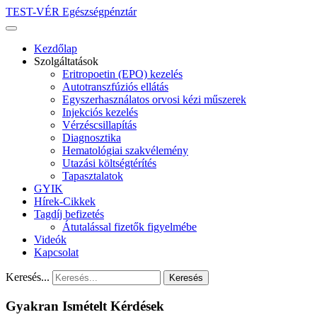
TEST-VÉR Egészségpénztár
Kezdőlap
Szolgáltatások
Eritropoetin (EPO) kezelés
Autotranszfúziós ellátás
Egyszerhasználatos orvosi kézi műszerek
Injekciós kezelés
Vérzéscsillapítás
Diagnosztika
Hematológiai szakvélemény
Utazási költségtérítés
Tapasztalatok
GYIK
Hírek-Cikkek
Tagdíj befizetés
Átutalással fizetők figyelmébe
Videók
Kapcsolat
Keresés...
Keresés
Gyakran Ismételt Kérdések