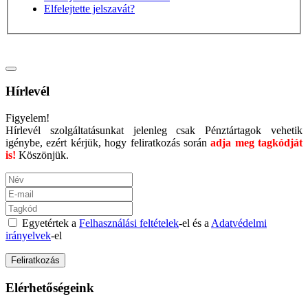
Elfelejtette jelszavát?
Hírlevél
Figyelem!
Hírlevél szolgáltatásunkat jelenleg csak Pénztártagok vehetik
igénybe, ezért kérjük, hogy feliratkozás során
adja meg tagkódját
is!
Köszönjük.
Egyetértek a
Felhasználási feltételek
-el és a
Adatvédelmi
irányelvek
-el
Elérhetőségeink