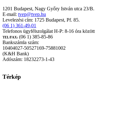
TEST-VÉR Egészségpénztár
1201 Budapest, Nagy Győry István utca 23/B.
E-mail:
tvep@tvep.hu
Levelezési cím: 1725 Budapest, Pf. 85.
(06 1) 361-49-01
Telefonos ügyfélszolgálat H-P: 8-16 óra között
(06 1) 385-85-86
TEL/FAX:
Bankszámla szám:
10404027-50527169-75881002
(K&H Bank)
Adószám: 18232273-1-43
Térkép