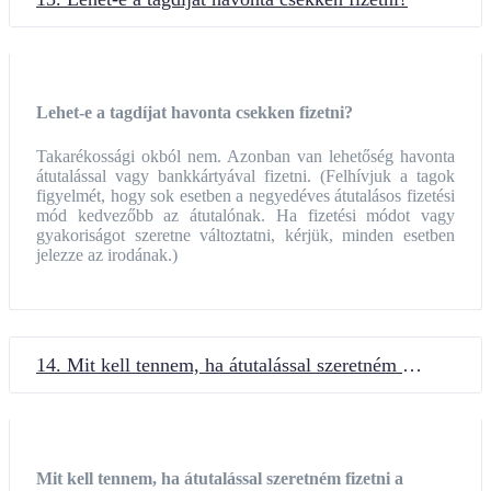
Lehet-e a tagdíjat havonta csekken fizetni?
Takarékossági okból nem. Azonban van lehetőség havonta
átutalással vagy bankkártyával fizetni. (Felhívjuk a tagok
figyelmét, hogy sok esetben a negyedéves átutalásos fizetési
mód kedvezőbb az átutalónak. Ha fizetési módot vagy
gyakoriságot szeretne változtatni, kérjük, minden esetben
jelezze az irodának.)
14. Mit kell tennem, ha átutalással szeretném fizetni a tagdíjat?
Mit kell tennem, ha átutalással szeretném fizetni a