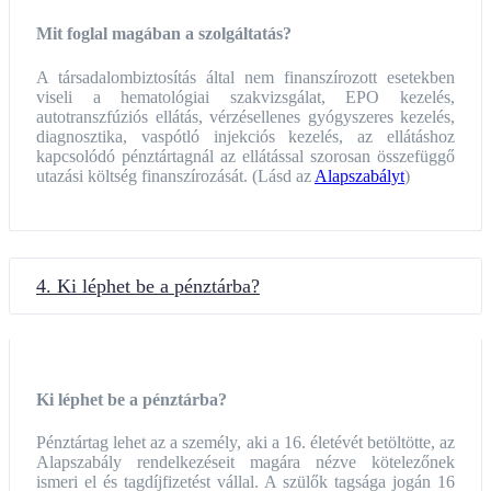
Mit foglal magában a szolgáltatás?
A társadalombiztosítás által nem finanszírozott esetekben
viseli a hematológiai szakvizsgálat, EPO kezelés,
autotranszfúziós ellátás, vérzésellenes gyógyszeres kezelés,
diagnosztika, vaspótló injekciós kezelés, az ellátáshoz
kapcsolódó pénztártagnál az ellátással szorosan összefüggő
utazási költség finanszírozását. (Lásd az
Alapszabályt
)
4. Ki léphet be a pénztárba?
Ki léphet be a pénztárba?
Pénztártag lehet az a személy, aki a 16. életévét betöltötte, az
Alapszabály rendelkezéseit magára nézve kötelezőnek
ismeri el és tagdíjfizetést vállal. A szülők tagsága jogán 16