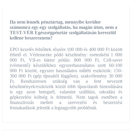
Ha nem lennék pénztártag, mennyibe kerülne
számomra egy-egy szolgáltatás, ha magán úton, nem a
TEST-VÉR Egészségpénztár szolgáltatásán keresztül
kellene beszereznem?
EPO kezelés felnőttek részére 100 000 és 400 000 Ft között
érhető el. Vérlemezke pótló készítmény: esetenként 1 000
000 Ft, VII-es faktor pótlás: 800 000 Ft, Cell-saver
(vérmentő) készülékhez egyszerhasználatos szett 60-100
000 Ft között, egyszer használatos műtéti eszközök: 150-
300 000 Ft (gép típusától függően), szakvélemény 30 000
Ft. Rendszeresen szükség van a fent nevezett
készítmények/eszközök közül több típus/darab biztosítására
is egy azon betegnél, valamint szállítási, rakodási és
gépkezelési költség is felmerül. Nem tagok esetében a
finanszírozás mellett a szervezési és beszerzési
fennakadások jelentik a legnagyobb problémát.