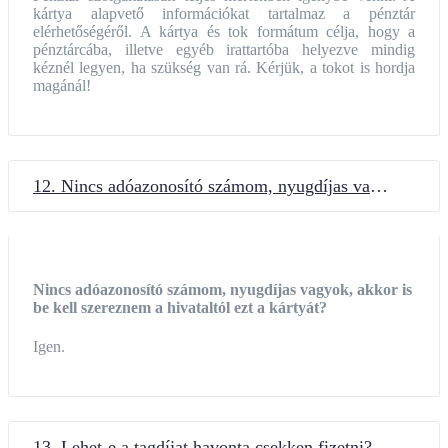
kártya alapvető információkat tartalmaz a pénztár
elérhetőségéről. A kártya és tok formátum célja, hogy a
pénztárcába, illetve egyéb irattartóba helyezve mindig
kéznél legyen, ha szükség van rá. Kérjük, a tokot is hordja
magánál!
12. Nincs adóazonosító számom, nyugdíjas vagyok, akkor is be kell szereznem a hivataltól ezt a kártyát?
Nincs adóazonosító számom, nyugdíjas vagyok, akkor is
be kell szereznem a hivataltól ezt a kártyát?
Igen.
13. Lehet-e a tagdíjat havonta csekken fizetni?