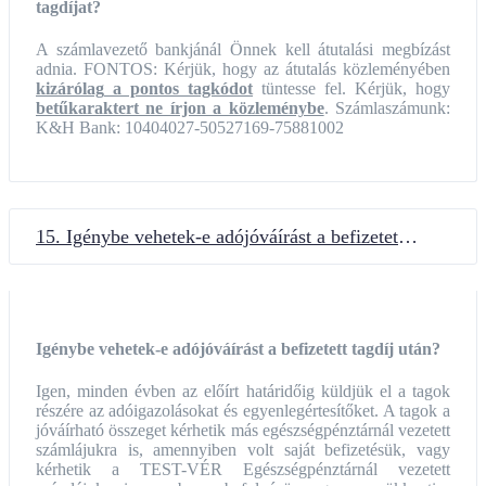
tagdíjat?
A számlavezető bankjánál Önnek kell átutalási megbízást
adnia. FONTOS: Kérjük, hogy az átutalás közleményében
kizárólag
a pontos tagkódot
tüntesse fel. Kérjük, hogy
betűkaraktert ne írjon a közleménybe
. Számlaszámunk:
K&H Bank: 10404027-50527169-75881002
15. Igénybe vehetek-e adójóváírást a befizetett tagdíj után?
Igénybe vehetek-e adójóváírást a befizetett tagdíj után?
Igen, minden évben az előírt határidőig küldjük el a tagok
részére az adóigazolásokat és egyenlegértesítőket. A tagok a
jóváírható összeget kérhetik más egészségpénztárnál vezetett
számlájukra is, amennyiben volt saját befizetésük, vagy
kérhetik a TEST-VÉR Egészségpénztárnál vezetett