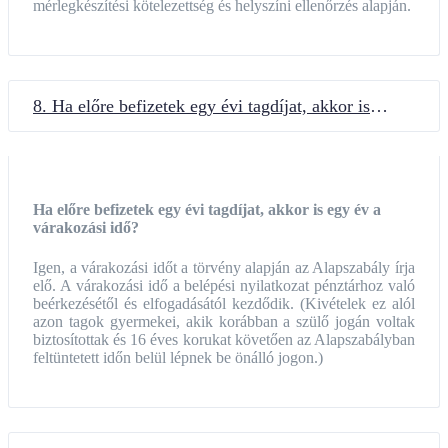
mérlegkészítési kötelezettség és helyszíni ellenőrzés alapján.
8. Ha előre befizetek egy évi tagdíjat, akkor is egy év a várakozási idő?
Ha előre befizetek egy évi tagdíjat, akkor is egy év a
várakozási idő?
Igen, a várakozási időt a törvény alapján az Alapszabály írja
elő. A várakozási idő a belépési nyilatkozat pénztárhoz való
beérkezésétől és elfogadásától kezdődik. (Kivételek ez alól
azon tagok gyermekei, akik korábban a szülő jogán voltak
biztosítottak és 16 éves korukat követően az Alapszabályban
feltüntetett időn belül lépnek be önálló jogon.)