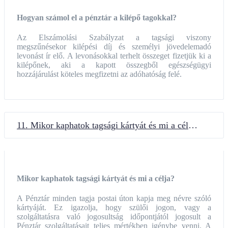
Hogyan számol el a pénztár a kilépő tagokkal?
Az Elszámolási Szabályzat a tagsági viszony
megszűnésekor kilépési díj és személyi jövedelemadó
levonást ír elő. A levonásokkal terhelt összeget fizetjük ki a
kilépőnek, aki a kapott összegből egészségügyi
hozzájárulást köteles megfizetni az adóhatóság felé.
11. Mikor kaphatok tagsági kártyát és mi a célja?
Mikor kaphatok tagsági kártyát és mi a célja?
A Pénztár minden tagja postai úton kapja meg névre szóló
kártyáját. Ez igazolja, hogy szülői jogon, vagy a
szolgáltatásra való jogosultság időpontjától jogosult a
Pénztár szolgáltatásait teljes mértékben igénybe venni. A