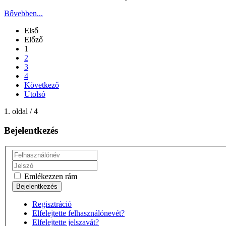
Bővebben...
Első
Előző
1
2
3
4
Következő
Utolsó
1. oldal / 4
Bejelentkezés
Emlékezzen rám
Regisztráció
Elfelejtette felhasználónevét?
Elfelejtette jelszavát?