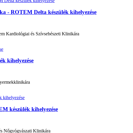
nika - ROTEM Delta készülék kihelyezése
 Kardiológiai és Szívsebészeti Klinikára
k kihelyezése
yermekklinikára
TEM készülék kihelyezése
és Nőgyógyászati Klinikára