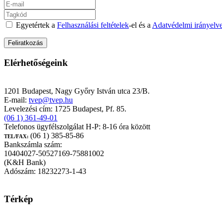
Egyetértek a
Felhasználási feltételek
-el és a
Adatvédelmi irányelv
Elérhetőségeink
TEST-VÉR Egészségpénztár
1201 Budapest, Nagy Győry István utca 23/B.
E-mail:
tvep@tvep.hu
Levelezési cím: 1725 Budapest, Pf. 85.
(06 1) 361-49-01
Telefonos ügyfélszolgálat H-P: 8-16 óra között
(06 1) 385-85-86
TEL/FAX:
Bankszámla szám:
10404027-50527169-75881002
(K&H Bank)
Adószám: 18232273-1-43
Térkép