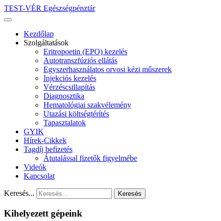
TEST-VÉR Egészségpénztár
Kezdőlap
Szolgáltatások
Eritropoetin (EPO) kezelés
Autotranszfúziós ellátás
Egyszerhasználatos orvosi kézi műszerek
Injekciós kezelés
Vérzéscsillapítás
Diagnosztika
Hematológiai szakvélemény
Utazási költségtérítés
Tapasztalatok
GYIK
Hírek-Cikkek
Tagdíj befizetés
Átutalással fizetők figyelmébe
Videók
Kapcsolat
Keresés...
Keresés
Kihelyezett gépeink