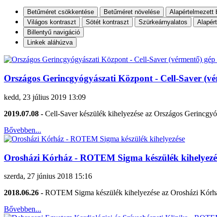
Betűméret csökkentése
Betűméret növelése
Alapértelmezett 
Világos kontraszt
Sötét kontraszt
Szürkeárnyalatos
Alapér
Billentyű navigáció
Linkek aláhúzva
Országos Gerincgyógyászati Központ - Cell-Saver (vé
kedd, 23 július 2019 13:09
2019.07.08 -
Cell-Saver készülék kihelyezése az Országos Gerincgy
Bővebben...
Orosházi Kórház - ROTEM Sigma készülék kihelyezé
szerda, 27 június 2018 15:16
2018.06.26 -
ROTEM Sigma készülék kihelyezése az Orosházi Kórh
Bővebben...