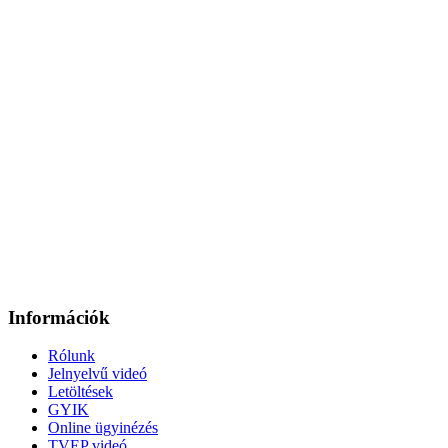
Információk
Rólunk
Jelnyelvű videó
Letöltések
GYIK
Online ügyinézés
TVEP videó