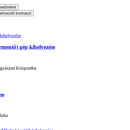
betűméret
telmezett kontraszt
rmentő) gép kihelyezése
ógyászati Központba
se
ázba