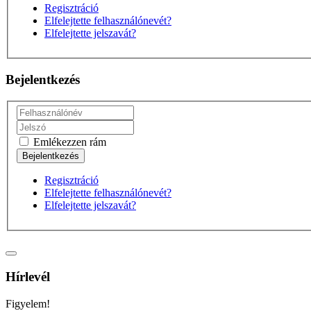
Regisztráció
Elfelejtette felhasználónevét?
Elfelejtette jelszavát?
Bejelentkezés
Emlékezzen rám
Regisztráció
Elfelejtette felhasználónevét?
Elfelejtette jelszavát?
Hírlevél
Figyelem!