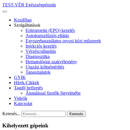
TEST-VÉR Egészségpénztár
Kezdőlap
Szolgáltatások
Eritropoetin (EPO) kezelés
Autotranszfúziós ellátás
Egyszerhasználatos orvosi kézi műszerek
Injekciós kezelés
Vérzéscsillapítás
Diagnosztika
Hematológiai szakvélemény
Utazási költségtérítés
Tapasztalatok
GYIK
Hírek-Cikkek
Tagdíj befizetés
Átutalással fizetők figyelmébe
Videók
Kapcsolat
Keresés...
Keresés
Kihelyezett gépeink