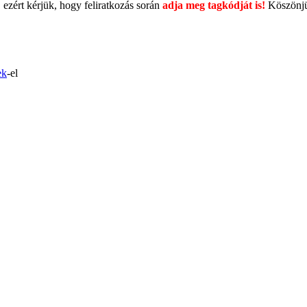
 ezért kérjük, hogy feliratkozás során
adja meg tagkódját is!
Köszönj
ek
-el