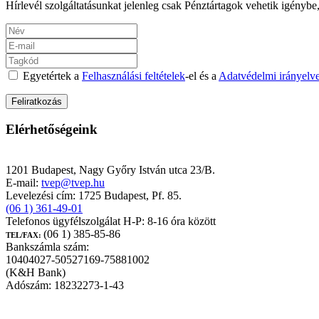
Hírlevél szolgáltatásunkat jelenleg csak Pénztártagok vehetik igénybe,
Egyetértek a
Felhasználási feltételek
-el és a
Adatvédelmi irányelv
Elérhetőségeink
TEST-VÉR Egészségpénztár
1201 Budapest, Nagy Győry István utca 23/B.
E-mail:
tvep@tvep.hu
Levelezési cím: 1725 Budapest, Pf. 85.
(06 1) 361-49-01
Telefonos ügyfélszolgálat H-P: 8-16 óra között
(06 1) 385-85-86
TEL/FAX:
Bankszámla szám:
10404027-50527169-75881002
(K&H Bank)
Adószám: 18232273-1-43