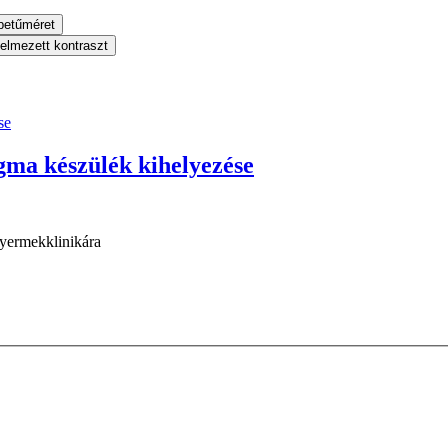
betűméret
telmezett kontraszt
ma készülék kihelyezése
yermekklinikára