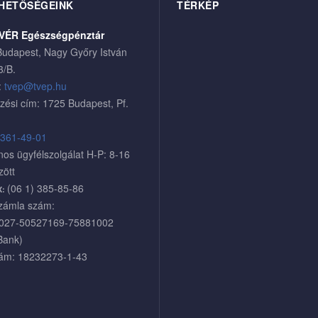
HETŐSÉGEINK
TÉRKÉP
VÉR Egészségpénztár
udapest, Nagy Győry István
3/B.
:
tvep@tvep.hu
zési cím: 1725 Budapest, Pf.
 361-49-01
nos ügyfélszolgálat H-P: 8-16
zött
(06 1) 385-85-86
X:
zámla szám:
027-50527169-75881002
Bank)
ám: 18232273-1-43