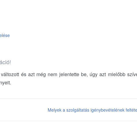
elése
áció!
 változott és azt még nem jelentette be, úgy azt mielőbb szí
yeit.
Melyek a szolgáltatás igénybevételének feltéte