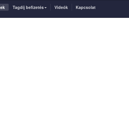
kek
Tagdíj befizetés
Videók
Kapcsolat