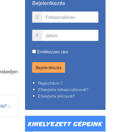
Bejelentkezés
Emlékezzen rám
veskedjen
Regisztráció
Elfelejtette felhasználónevét?
Elfelejtette jelszavát?
lei? »