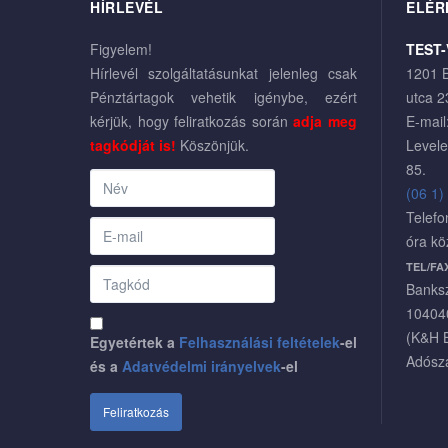
HÍRLEVÉL
ELÉR
Figyelem!
TEST-
Hírlevél szolgáltatásunkat jelenleg csak
1201 B
Pénztártagok vehetik igénybe, ezért
utca 2
kérjük, hogy feliratkozás során
adja meg
E-mail
tagkódját is!
Köszönjük.
Levele
85.
(06 1)
Telefo
óra kö
TEL/FA
Banks
10404
(K&H 
Egyetértek a
Felhasználási feltételek
-el
Adósz
és a
Adatvédelmi irányelvek
-el