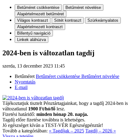
Betűméret csökkentése
Betűméret növelése
Alapértelmezett betűméret
Világos kontraszt
Sötét kontraszt
Szürkeárnyalatos
Alapértelmezett kontraszt
Billentyű navigáció
Linkek aláhúzva
2024-ben is változatlan tagdíj
szerda, 13 december 2023 11:45
Betűméret
Betűméret csökkentése
Betűméret növelése
Nyomtatás
E-mail
Tájékoztatjuk tisztelt Pénztártagjainkat, hogy a tagdíj 2024-ben is
változatlanul
1900 Ft/hó/fő
lesz.
Fizetési határidő:
minden hónap 20. napja.
Tagdíj előre fizetése továbbra is lehetséges.
Jó egészséget kíván a TEST-VÉR Egészségpénztár!
Tovább a kategóriában:
« Tagdíjak – 2025
Tagdíj – 2026 »
Vissza a tetejére