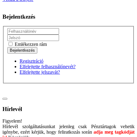
Bejelentkezés
Emlékezzen rám
Regisztráció
Elfelejtette felhasználónevét?
Elfelejtette jelszavát?
Hírlevél
Figyelem!
Hírlevél szolgáltatásunkat jelenleg csak Pénztártagok vehetik
igénybe, ezért kérjük, hogy feliratkozás során
adja meg tagkódját