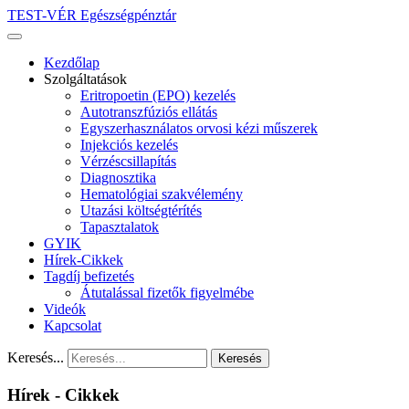
TEST-VÉR Egészségpénztár
Kezdőlap
Szolgáltatások
Eritropoetin (EPO) kezelés
Autotranszfúziós ellátás
Egyszerhasználatos orvosi kézi műszerek
Injekciós kezelés
Vérzéscsillapítás
Diagnosztika
Hematológiai szakvélemény
Utazási költségtérítés
Tapasztalatok
GYIK
Hírek-Cikkek
Tagdíj befizetés
Átutalással fizetők figyelmébe
Videók
Kapcsolat
Keresés...
Keresés
Hírek - Cikkek