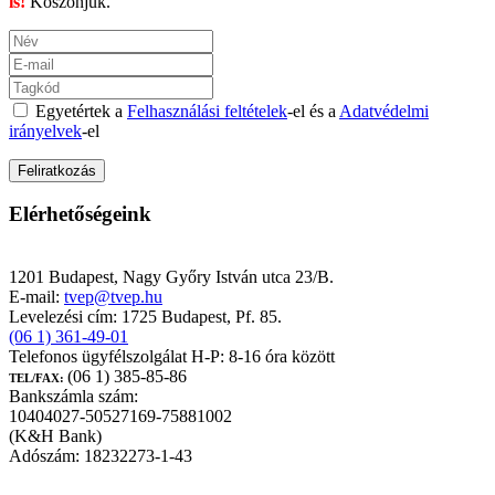
is!
Köszönjük.
Egyetértek a
Felhasználási feltételek
-el és a
Adatvédelmi
irányelvek
-el
Elérhetőségeink
TEST-VÉR Egészségpénztár
1201 Budapest, Nagy Győry István utca 23/B.
E-mail:
tvep@tvep.hu
Levelezési cím: 1725 Budapest, Pf. 85.
(06 1) 361-49-01
Telefonos ügyfélszolgálat H-P: 8-16 óra között
(06 1) 385-85-86
TEL/FAX:
Bankszámla szám:
10404027-50527169-75881002
(K&H Bank)
Adószám: 18232273-1-43