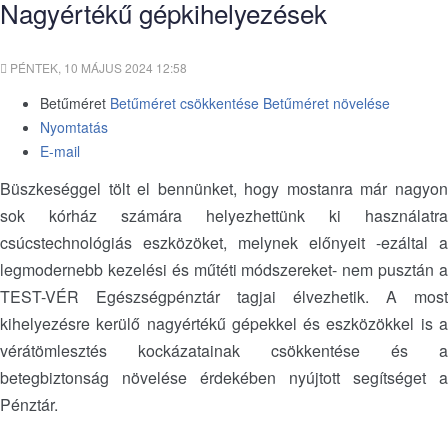
Nagyértékű gépkihelyezések
PÉNTEK, 10 MÁJUS 2024 12:58
Betűméret
Betűméret csökkentése
Betűméret növelése
Nyomtatás
E-mail
Büszkeséggel tölt el bennünket, hogy mostanra már nagyon
sok kórház számára helyezhettünk ki használatra
csúcstechnológiás eszközöket, melynek előnyeit -ezáltal a
legmodernebb kezelési és műtéti módszereket- nem pusztán a
TEST-VÉR Egészségpénztár tagjai élvezhetik. A most
kihelyezésre kerülő nagyértékű gépekkel és eszközökkel is a
vérátömlesztés kockázatainak csökkentése és a
betegbiztonság növelése érdekében nyújtott segítséget a
Pénztár.