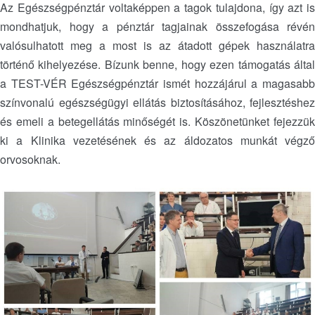
Az Egészségpénztár voltaképpen a tagok tulajdona, így azt is
mondhatjuk, hogy a pénztár tagjainak összefogása révén
valósulhatott meg a most is az átadott gépek használatra
történő kihelyezése. Bízunk benne, hogy ezen támogatás által
a TEST-VÉR Egészségpénztár ismét hozzájárul a magasabb
színvonalú egészségügyi ellátás biztosításához, fejlesztéshez
és emeli a betegellátás minőségét is. Köszönetünket fejezzük
ki a Klinika vezetésének és az áldozatos munkát végző
orvosoknak.