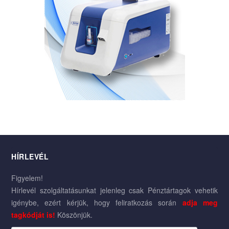
HÍRLEVÉL
Figyelem!
Hírlevél szolgáltatásunkat jelenleg csak Pénztártagok vehetik
igénybe, ezért kérjük, hogy feliratkozás során
adja meg
tagkódját is!
Köszönjük.