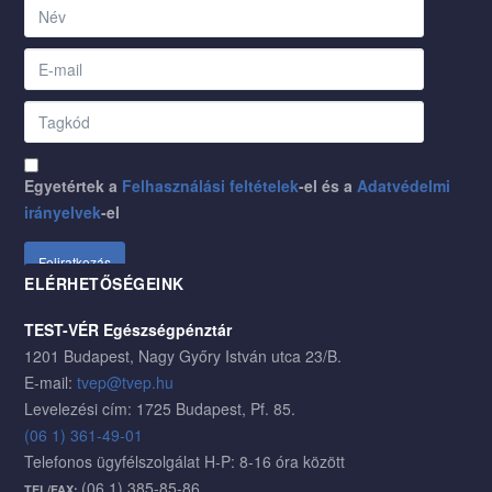
Egyetértek a
Felhasználási feltételek
-el és a
Adatvédelmi
irányelvek
-el
ELÉRHETŐSÉGEINK
TEST-VÉR Egészségpénztár
1201 Budapest, Nagy Győry István utca 23/B.
E-mail:
tvep@tvep.hu
Levelezési cím: 1725 Budapest, Pf. 85.
(06 1) 361-49-01
Telefonos ügyfélszolgálat H-P: 8-16 óra között
(06 1) 385-85-86
TEL/FAX: