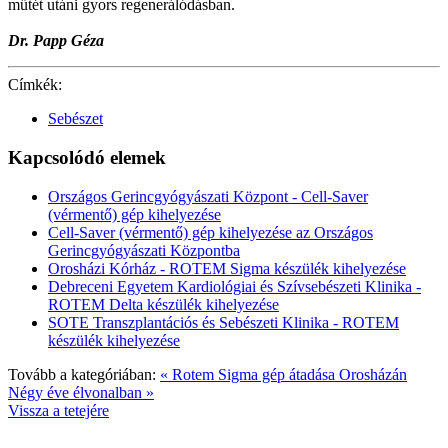
műtét utáni gyors regenerálódásban.
Dr. Papp Géza
Címkék:
Sebészet
Kapcsolódó elemek
Országos Gerincgyógyászati Központ - Cell-Saver
(vérmentő) gép kihelyezése
Cell-Saver (vérmentő) gép kihelyezése az Országos
Gerincgyógyászati Központba
Orosházi Kórház - ROTEM Sigma készülék kihelyezése
Debreceni Egyetem Kardiológiai és Szívsebészeti Klinika -
ROTEM Delta készülék kihelyezése
SOTE Transzplantációs és Sebészeti Klinika - ROTEM
készülék kihelyezése
Tovább a kategóriában:
« Rotem Sigma gép átadása Orosházán
Négy éve élvonalban »
Vissza a tetejére