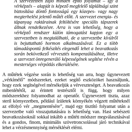
A szervezetben zajló minden építő folyamat – így a
vérképzés – alapját is képező megfelelő tápláltsági szint
biztosítása döntő fontosságú egy közepes- vagy nagy
megterhelést jelentő műtét előtt. A szervezet energia- és
tápanyag raktárainak feltöltésére speciális tápszerek
állnak rendelkezésre. Arra is van lehetőség, hogy a
vérképző rendszer külön támogatást kapjon egy a
szervezetben is megtalálható, de a szervezetbe kívülről
is bejuttatható hormon alkalmazásával. Ez a több
támadáspontú felkészítés elegendő lehet a beavatkozás
során bekövetkező vérvesztés kompenzálásához, illetve
a szervezet önregeneráló képességének segítése révén a
mesterséges vérpótlás elkerülésére.
A műtétek végzése során is lehetőség van arra, hogy úgynevezett
„vérkímélő” módszereket, ezeket segítő eszközöket használjunk,
hogy ezek segítségével mérsékeljük a vérveszteséget. A beavatkozás
mibenlététől, az érintett testrésztől is függ, hogy milyen
módszerekhez folyamodhat az operatőr. Úgynevezett tiszta, azaz
steril környezetben, például ízületek környékén végzett műtéteknél
az elfolyó vér „megmentésére”, majd egy tisztító folyamat után a
szervezetbe való visszajuttatására is lehetőség van. Hasi sebészeti
beavatkozásoknál sokkal inkább a műtéti módszer megválasztásával
és a gondos, finom, minimális szövetroncsolással járó technikával
lehet a vérzésmennyiség mérséklését elérni.