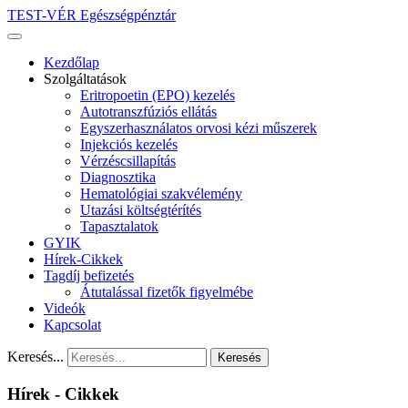
TEST-VÉR Egészségpénztár
Kezdőlap
Szolgáltatások
Eritropoetin (EPO) kezelés
Autotranszfúziós ellátás
Egyszerhasználatos orvosi kézi műszerek
Injekciós kezelés
Vérzéscsillapítás
Diagnosztika
Hematológiai szakvélemény
Utazási költségtérítés
Tapasztalatok
GYIK
Hírek-Cikkek
Tagdíj befizetés
Átutalással fizetők figyelmébe
Videók
Kapcsolat
Keresés...
Keresés
Hírek - Cikkek