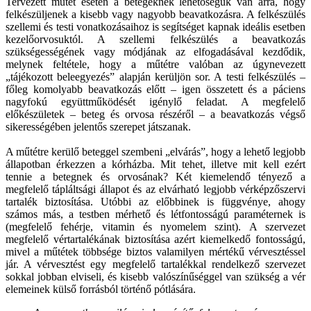
Tervezett műtét esetén a betegeknek lehetőségük van arra, hogy
felkészüljenek a kisebb vagy nagyobb beavatkozásra. A felkészülés
szellemi és testi vonatkozásaihoz is segítséget kapnak ideális esetben
kezelőorvosuktól. A szellemi felkészülés a beavatkozás
szükségességének vagy módjának az elfogadásával kezdődik,
melynek feltétele, hogy a műtétre valóban az úgynevezett
„tájékozott beleegyezés” alapján kerüljön sor. A testi felkészülés –
főleg komolyabb beavatkozás előtt – igen összetett és a páciens
nagyfokú együttműködését igénylő feladat. A megfelelő
előkészületek – beteg és orvosa részéről – a beavatkozás végső
sikerességében jelentős szerepet játszanak.
A műtétre kerülő beteggel szembeni „elvárás”, hogy a lehető legjobb
állapotban érkezzen a kórházba. Mit tehet, illetve mit kell ezért
tennie a betegnek és orvosának? Két kiemelendő tényező a
megfelelő tápláltsági állapot és az elvárható legjobb vérképzőszervi
tartalék biztosítása. Utóbbi az előbbinek is függvénye, ahogy
számos más, a testben mérhető és létfontosságú paraméternek is
(megfelelő fehérje, vitamin és nyomelem szint). A szervezet
megfelelő vértartalékának biztosítása azért kiemelkedő fontosságú,
mivel a műtétek többsége biztos valamilyen mértékű vérvesztéssel
jár. A vérvesztést egy megfelelő tartalékkal rendelkező szervezet
sokkal jobban elviseli, és kisebb valószínűséggel van szükség a vér
elemeinek külső forrásból történő pótlására.