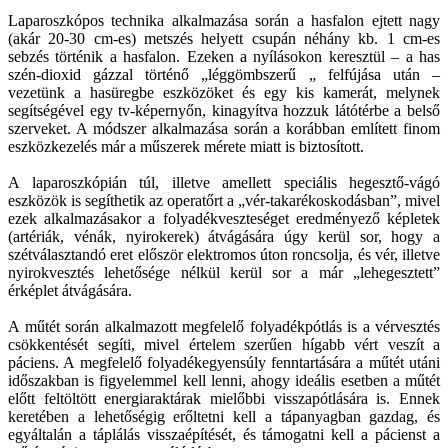
Laparoszkópos technika alkalmazása során a hasfalon ejtett nagy
(akár 20-30 cm-es) metszés helyett csupán néhány kb. 1 cm-es
sebzés történik a hasfalon. Ezeken a nyílásokon keresztül – a has
szén-dioxid gázzal történő „léggömbszerű „ felfújása után –
vezetünk a hasüregbe eszközöket és egy kis kamerát, melynek
segítségével egy tv-képernyőn, kinagyítva hozzuk látótérbe a belső
szerveket. A módszer alkalmazása során a korábban említett finom
eszközkezelés már a műszerek mérete miatt is biztosított.
A laparoszkópián túl, illetve amellett speciális hegesztő-vágó
eszközök is segíthetik az operatőrt a „vér-takarékoskodásban”, mivel
ezek alkalmazásakor a folyadékveszteséget eredményező képletek
(artériák, vénák, nyirokerek) átvágására úgy kerül sor, hogy a
szétválasztandó eret először elektromos úton roncsolja, és vér, illetve
nyirokvesztés lehetősége nélkül kerül sor a már „lehegesztett”
érképlet átvágására.
A műtét során alkalmazott megfelelő folyadékpótlás is a vérvesztés
csökkentését segíti, mivel értelem szerűen hígabb vért veszít a
páciens. A megfelelő folyadékegyensúly fenntartására a műtét utáni
időszakban is figyelemmel kell lenni, ahogy ideális esetben a műtét
előtt feltöltött energiaraktárak mielőbbi visszapótlására is. Ennek
keretében a lehetőségig erőltetni kell a tápanyagban gazdag, és
egyáltalán a táplálás visszaépítését, és támogatni kell a pácienst a