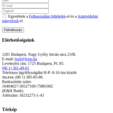
Egyetértek a
Felhasználási feltételek
-el és a
Adatvédelmi
irányelvek
-el
Elérhetőségeink
TEST-VÉR Egészségpénztár
1201 Budapest, Nagy Győry István utca 23/B.
E-mail:
tvep@tvep.hu
Levelezési cím: 1725 Budapest, Pf. 85.
(06 1) 361-49-01
Telefonos ügyfélszolgálat H-P: 8-16 óra között
(06 1) 385-85-86
TEL/FAX:
Bankszámla szám:
10404027-50527169-75881002
(K&H Bank)
Adószám: 18232273-1-43
Térkép