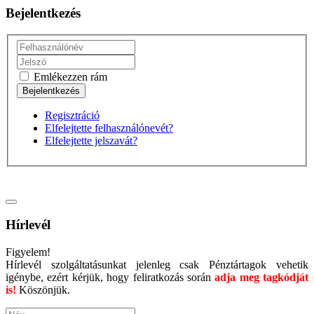
Bejelentkezés
Emlékezzen rám
Regisztráció
Elfelejtette felhasználónevét?
Elfelejtette jelszavát?
Hírlevél
Figyelem!
Hírlevél szolgáltatásunkat jelenleg csak Pénztártagok vehetik
igénybe, ezért kérjük, hogy feliratkozás során
adja meg tagkódját
is!
Köszönjük.