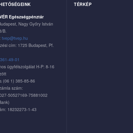
HETŐSÉGEINK
TÉRKÉP
VÉR Egészségpénztár
udapest, Nagy Győry István
3/B.
:
tvep@tvep.hu
zési cím: 1725 Budapest, Pf.
 361-49-01
nos ügyfélszolgálat H-P: 8-16
zött
(06 1) 385-85-86
X:
zámla szám:
027-50527169-75881002
Bank)
ám: 18232273-1-43