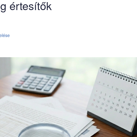
 értesítők
elése