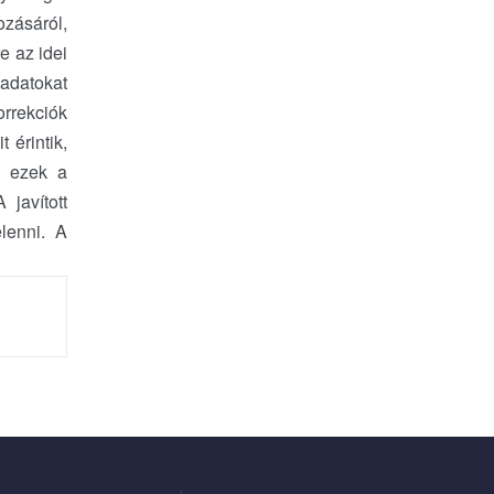
ozásáról,
 az idei
adatokat
orrekciók
 érintik,
y ezek a
javított
lenni. A