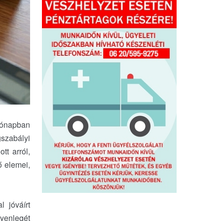
hónapban
szabályi
tt arról,
 elemei,
l jóváírt
gyenlegét