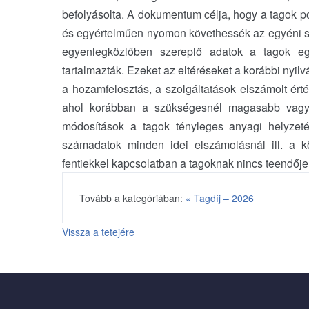
befolyásolta. A dokumentum célja, hogy a tagok p
és egyértelműen nyomon követhessék az egyéni s
egyenlegközlőben szereplő adatok a tagok eg
tartalmazták. Ezeket az eltéréseket a korábbi nyilvá
a hozamfelosztás, a szolgáltatások elszámolt érté
ahol korábban a szükségesnél magasabb vagy 
módosítások a tagok tényleges anyagi helyzetét
számadatok minden idei elszámolásnál ill. a 
fentiekkel kapcsolatban a tagoknak nincs teendője
Tovább a kategóriában:
« Tagdíj – 2026
Vissza a tetejére