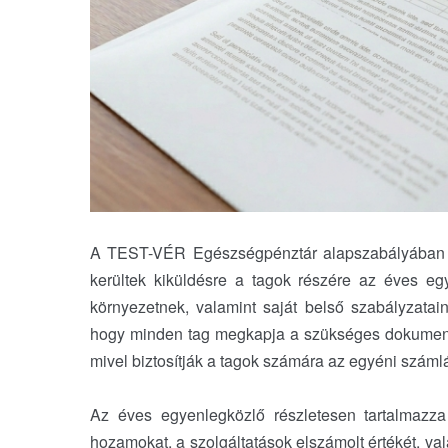
A TEST-VÉR Egészségpénztár alapszabályában rö
kerültek kiküldésre a tagok részére az éves eg
környezetnek, valamint saját belső szabályzatai
hogy minden tag megkapja a szükséges dokument
mivel biztosítják a tagok számára az egyéni számlá
Az éves egyenlegközlő részletesen tartalmazza a
hozamokat, a szolgáltatások elszámolt értékét, va