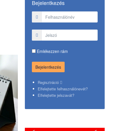
Bejelentkezés
Emlékezzen rám
Regisztráció
Elfelejtette felhasználónevét?
Elfelejtette jelszavát?