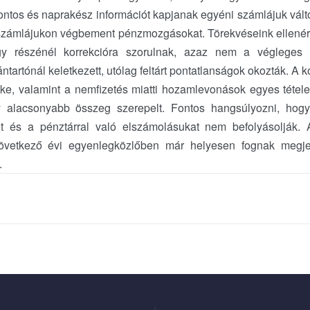
ontos és naprakész információt kapjanak egyéni számlájuk vált
zámlájukon végbement pénzmozgásokat. Törekvéseink ellenére
y részénél korrekcióra szorulnak, azaz nem a végleges 
ntartónál keletkezett, utólag feltárt pontatlanságok okozták. A k
ke, valamint a nemfizetés miatti hozamlevonások egyes tételeit
alacsonyabb összeg szerepelt. Fontos hangsúlyozni, hog
 és a pénztárral való elszámolásukat nem befolyásolják. A 
következő évi egyenlegközlőben már helyesen fognak megje
.