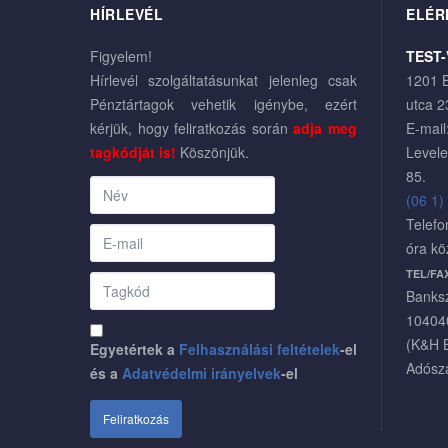
HÍRLEVÉL
ELÉR
Figyelem!
TEST-
Hírlevél szolgáltatásunkat jelenleg csak
1201 B
Pénztártagok vehetik igénybe, ezért
utca 2
kérjük, hogy feliratkozás során
adja meg
E-mail
tagkódját is!
Köszönjük.
Levele
85.
(06 1)
Telefo
óra kö
TEL/FA
Banks
10404
(K&H 
Egyetértek a
Felhasználási feltételek
-el
Adósz
és a
Adatvédelmi irányelvek
-el