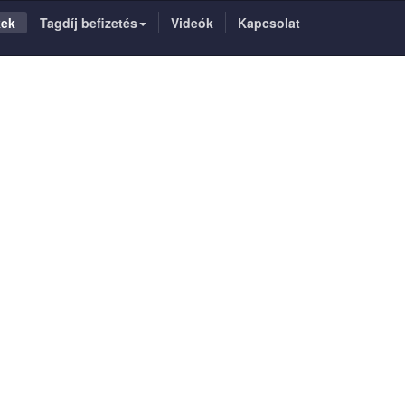
kek
Tagdíj befizetés
Videók
Kapcsolat