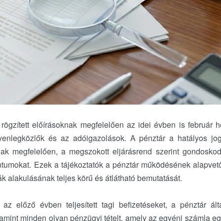
gzített előírásoknak megfelelően az idei évben is február 
yenlegközlők és az adóigazolások. A pénztár a hatályos jog
nak megfelelően, a megszokott eljárásrend szerint gondoskodo
umokat. Ezek a tájékoztatók a pénztár működésének alapvető
k alakulásának teljes körű és átlátható bemutatását.
z előző évben teljesített tagi befizetéseket, a pénztár álta
lamint minden olyan pénzügyi tételt, amely az egyéni számla e