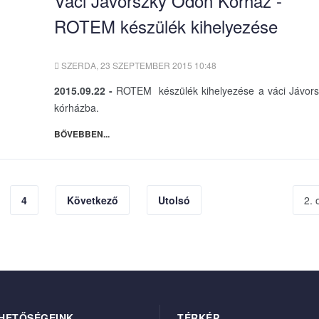
Váci Jávorszky Ödön Kórház -
ROTEM készülék kihelyezése
SZERDA, 23 SZEPTEMBER 2015 10:48
2015.09.22 -
ROTEM készülék kihelyezése a váci Jávor
kórházba.
BŐVEBBEN...
4
Következő
Utolsó
2. 
HETŐSÉGEINK
TÉRKÉP