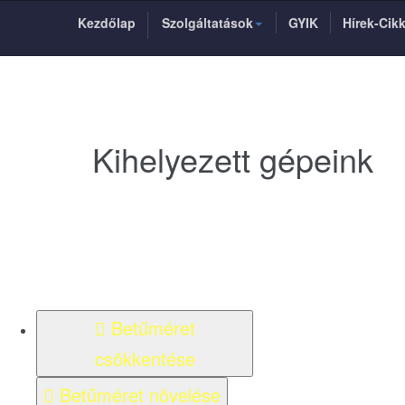
Kezdőlap
Szolgáltatások
GYIK
Hírek-Cik
Kihelyezett gépeink
Betűméret
csökkentése
Betűméret növelése