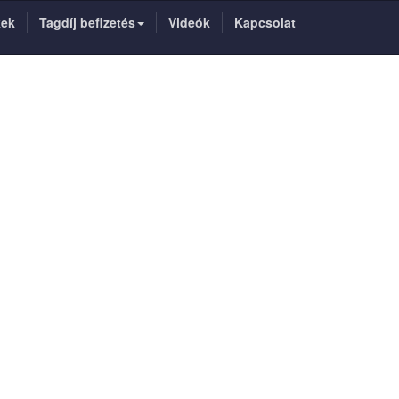
kek
Tagdíj befizetés
Videók
Kapcsolat