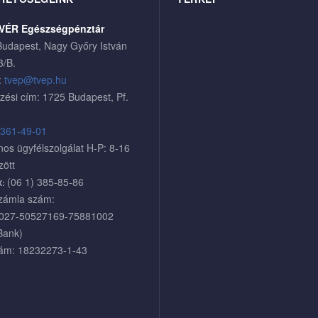
VÉR Egészségpénztár
udapest, Nagy Győry István
3/B.
:
tvep@tvep.hu
zési cím: 1725 Budapest, Pf.
 361-49-01
nos ügyfélszolgálat H-P: 8-16
zött
(06 1) 385-85-86
X:
zámla szám:
027-50527169-75881002
Bank)
ám: 18232273-1-43