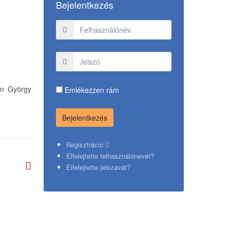
Bejelentkezés
en György
Emlékezzen rám
Regisztráció
Elfelejtette felhasználónevét?
Elfelejtette jelszavát?