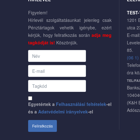
Figyelem!
TEST-
Hírlevél szolgáltatásunkat jelenleg csak
1201 B
Pénztártagok vehetik igénybe, ezért
utca 2
kérjük, hogy feliratkozás során
adja meg
E-mail
tagkódját is!
Köszönjük.
Levele
85.
(06 1)
Telefo
óra kö
TEL/FA
Banks
10404
(K&H 
Egyetértek a
Felhasználási feltételek
-el
Adósz
és a
Adatvédelmi irányelvek
-el