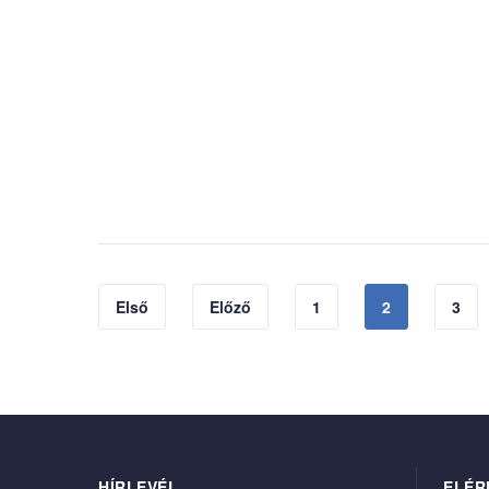
Első
Előző
1
2
3
HÍRLEVÉL
ELÉR