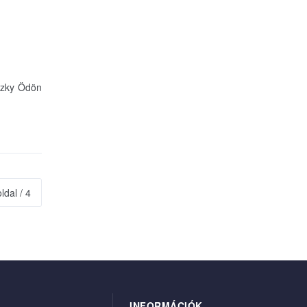
szky Ödön
oldal / 4
INFORMÁCIÓK