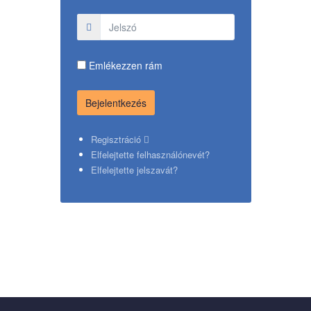
Emlékezzen rám
Regisztráció
Elfelejtette felhasználónevét?
Elfelejtette jelszavát?