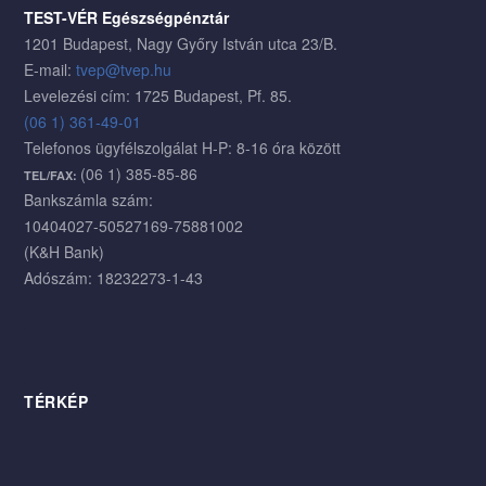
TEST-VÉR Egészségpénztár
1201 Budapest, Nagy Győry István utca 23/B.
E-mail:
tvep@tvep.hu
Levelezési cím: 1725 Budapest, Pf. 85.
(06 1) 361-49-01
Telefonos ügyfélszolgálat H-P: 8-16 óra között
(06 1) 385-85-86
TEL/FAX:
Bankszámla szám:
10404027-50527169-75881002
(K&H Bank)
Adószám: 18232273-1-43
TÉRKÉP