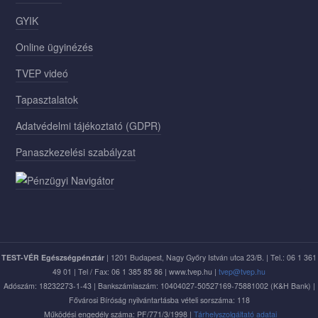
GYIK
Online ügyinézés
TVEP videó
Tapasztalatok
Adatvédelmi tájékoztató (GDPR)
Panaszkezelési szabályzat
TEST-VÉR Egészségpénztár
| 1201 Budapest, Nagy Győry István utca 23/B. | Tel.: 06 1 361
49 01 | Tel / Fax: 06 1 385 85 86 | www.tvep.hu |
tvep@tvep.hu
Adószám: 18232273-1-43 | Bankszámlaszám: 10404027-50527169-75881002 (K&H Bank) |
Fővárosi Bíróság nyilvántartásba vételi sorszáma: 118
Működési engedély száma: PF/771/3/1998 |
Tárhelyszolgáltató adatai